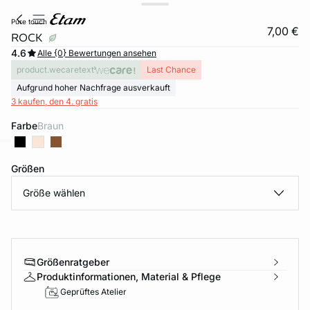
pure touch
7,00 €
ROCK
4.6
Alle {0} Bewertungen ansehen
product.wecaretext
Last Chance
Aufgrund hoher Nachfrage ausverkauft
3 kaufen, den 4. gratis
Farbe
braun
e
question
Größen
Größe wählen
Größenratgeber
Produktinformationen, Material & Pflege
Geprüftes Atelier