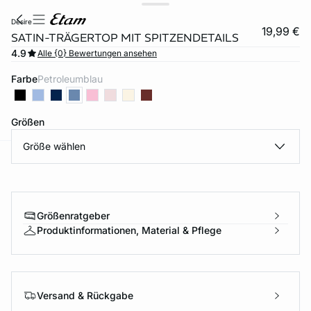
desire
19,99 €
SATIN-TRÄGERTOP MIT SPITZENDETAILS
4.9
Alle {0} Bewertungen ansehen
Farbe
petroleumblau
Größen
Größe wählen
e
question
Größenratgeber
Produktinformationen, Material & Pflege
Versand & Rückgabe