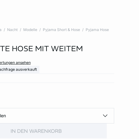
a
Nacht
Modelle
Pyjama Short & Hose
Pyjama Hose
RTE HOSE MIT WEITEM
wertungen ansehen
achfrage ausverkauft
len
IN DEN WARENKORB