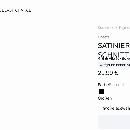
DE
LAST CHANCE
Startseite
Pyjam
cheeta
SATINIE
SCHNITT
4.6
Alle {0} Be
Aufgrund hoher N
29,99 €
Farbe
bleu nuit
Größen
Größe auswäh