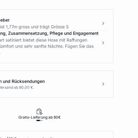
geber
st 1,77m gross und trägt Grösse S
ung, Zusammensetzung, Pflege und Engagement
rt satiniert bietet diese Hose mit Raffungen
Komfort und sehr sanfte Nächte. Fügen Sie das
.
en und Rücksendungen
Versand ab 80,00 €.
Gratis-Lieferung ab 80€
Rückgabe i