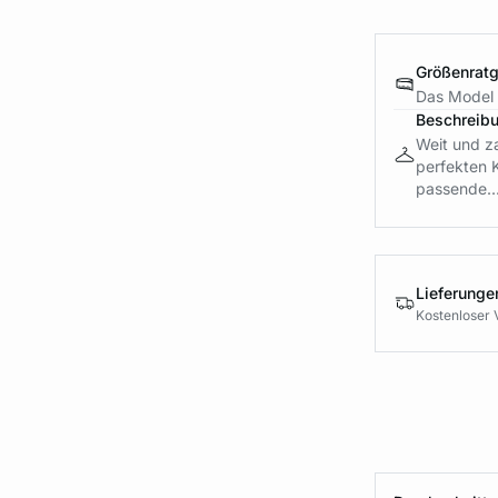
Größenrat
Das Model i
Beschreib
Weit und za
perfekten 
passende..
Lieferung
Kostenloser 