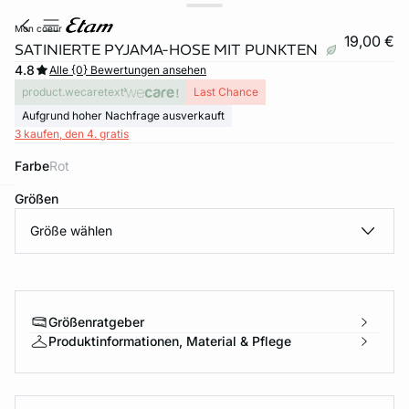
mon coeur
19,00 €
SATINIERTE PYJAMA-HOSE MIT PUNKTEN
4.8
Alle {0} Bewertungen ansehen
product.wecaretext
Last Chance
Aufgrund hoher Nachfrage ausverkauft
3 kaufen, den 4. gratis
Farbe
rot
Größen
e
question
Größe wählen
Größenratgeber
Produktinformationen, Material & Pflege