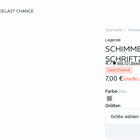
DE
LAST CHANCE
Startseite
Desso
legende
SCHIMME
SCHRIFT
4.7
Alle {0} Bew
Last Chance
7,00 €
3 kaufen, 
Farbe
grau
Größen
Größe wählen