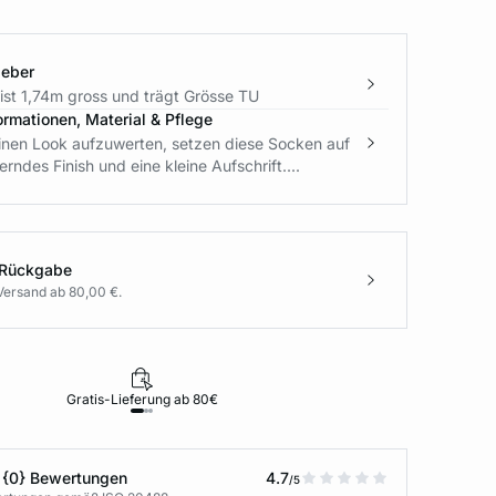
geber
ist 1,74m gross und trägt Grösse TU
ormationen, Material & Pflege
einen Look aufzuwerten, setzen diese Socken auf
rndes Finish und eine kleine Aufschrift....
 Rückgabe
Versand ab 80,00 €.
Gratis-Lieferung ab 80€
Rückgabe i
 {0} Bewertungen
4.7
/5