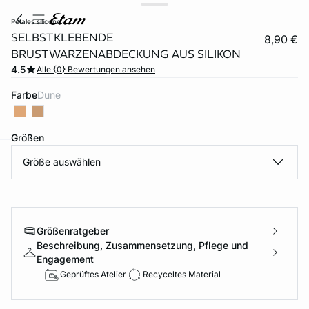
petales silicone
SELBSTKLEBENDE
8,90 €
BRUSTWARZENABDECKUNG AUS SILIKON
4.5
Alle {0} Bewertungen ansehen
Farbe
dune
Größen
Größe auswählen
e
question
Größenratgeber
Beschreibung, Zusammensetzung, Pflege und
Engagement
Geprüftes Atelier
Recyceltes Material