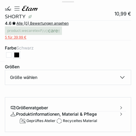
soul
10,99 €
SHORTY
4.6
Alle {0} Bewertungen ansehen
product.wecaretext
5 für 39,99 €
Farbe
schwarz
Größen
e
question
Größe wählen
Größenratgeber
Produktinformationen, Material & Pflege
Geprüftes Atelier
Recyceltes Material