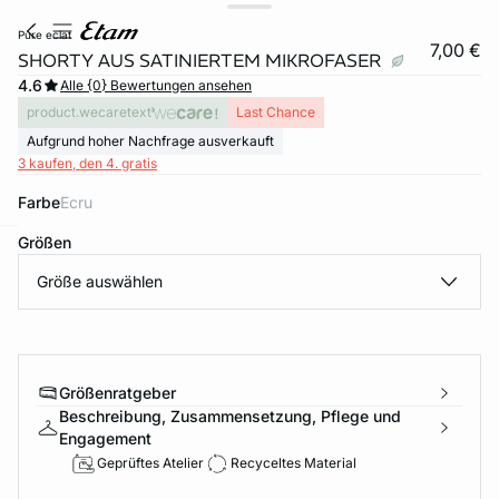
pure eclat
7,00 €
SHORTY AUS SATINIERTEM MIKROFASER
4.6
Alle {0} Bewertungen ansehen
product.wecaretext
Last Chance
Aufgrund hoher Nachfrage ausverkauft
3 kaufen, den 4. gratis
Farbe
ecru
Größen
e
question
Größe auswählen
Größenratgeber
Beschreibung, Zusammensetzung, Pflege und
Engagement
Geprüftes Atelier
Recyceltes Material