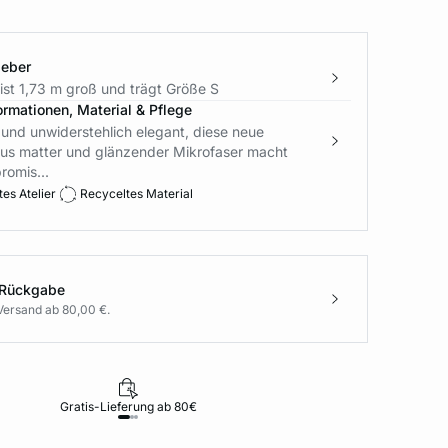
geber
ist 1,73 m groß und trägt Größe S
ormationen, Material & Pflege
und unwiderstehlich elegant, diese neue
 aus matter und glänzender Mikrofaser macht
romis...
es Atelier
Recyceltes Material
 Rückgabe
Versand ab 80,00 €.
Gratis-Lieferung ab 80€
Rückgabe i