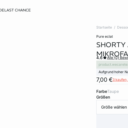
DE
LAST CHANCE
Startseite
Desso
pure eclat
SHORTY 
MIKROFA
4.6
Alle {0} Be
product.wecarete
Aufgrund hoher N
7,00 €
3 kaufen, 
Farbe
taupe
Größen
Größe wählen