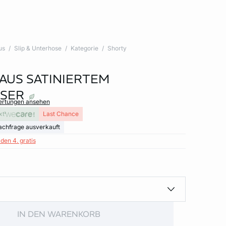
us
Slip & Unterhose
Kategorie
Shorty
AUS SATINIERTEM
SER
wertungen ansehen
xt
Last Chance
achfrage ausverkauft
den 4. gratis
IN DEN WARENKORB