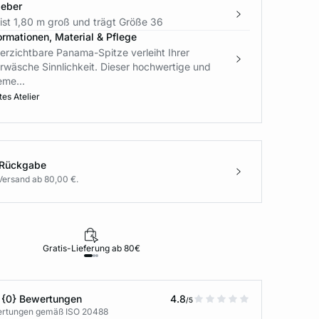
geber
ist 1,80 m groß und trägt Größe 36
ormationen, Material & Pflege
erzichtbare Panama-Spitze verleiht Ihrer
rwäsche Sinnlichkeit. Dieser hochwertige und
eme...
es Atelier
 Rückgabe
Versand ab 80,00 €.
Gratis-Lieferung ab 80€
Rückgabe i
 {0} Bewertungen
4.8
/5
wertungen gemäß ISO 20488