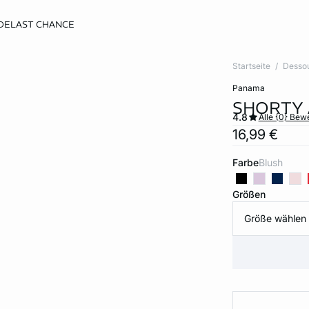
DE
LAST CHANCE
Startseite
Desso
panama
SHORTY 
4.8
Alle {0} Be
16,99 €
Farbe
blush
Größen
Größe wählen