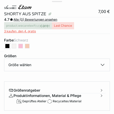
success
7,00 €
SHORTY AUS SPITZE
4.7
Alle {0} Bewertungen ansehen
product.wecaretext
Last Chance
3 kaufen, den 4. gratis
Farbe
schwarz
Größen
e
question
Größe wählen
Größenratgeber
Produktinformationen, Material & Pflege
Geprüftes Atelier
Recyceltes Material