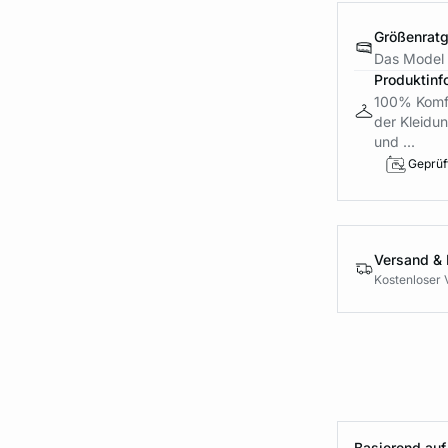
Größenrat
Das Model i
Produktinf
100% Komfor
der Kleidun
und ...
Geprüft
Versand &
Kostenloser 
Basierend auf