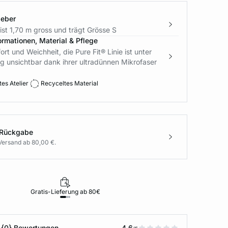
geber
st 1,70 m gross und trägt Grösse S
ormationen, Material & Pflege
t und Weichheit, die Pure Fit® Linie ist unter
g unsichtbar dank ihrer ultradünnen Mikrofaser
es Atelier
Recyceltes Material
 Rückgabe
Versand ab 80,00 €.
Gratis-Lieferung ab 80€
Rückgabe i
 {0} Bewertungen
4.6