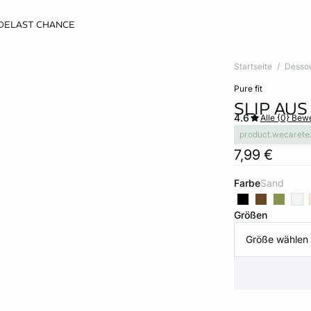
DE
LAST CHANCE
Startseite
Desso
pure fit
SLIP AU
4.6
Alle {0} Be
product.wecarete
7,99 €
Farbe
sand
Größen
Größe wählen