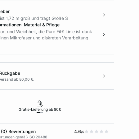
geber
ist 1,72 m groß und trägt Größe S
ormationen, Material & Pflege
t und Weichheit, die Pure Fit® Linie ist dank
feinen Mikrofaser und diskreten Verarbeitung
 Rückgabe
Versand ab 80,00 €.
Gratis-Lieferung ab 80€
Rückgabe i
 {0} Bewertungen
4.6
/5
wertungen gemäß ISO 20488