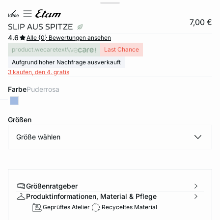
idole
7,00 €
SLIP AUS SPITZE
4.6
Alle {0} Bewertungen ansehen
product.wecaretext
Last Chance
Aufgrund hoher Nachfrage ausverkauft
3 kaufen, den 4. gratis
Farbe
puderrosa
e
question
Größen
Größe wählen
Größenratgeber
Produktinformationen, Material & Pflege
Geprüftes Atelier
Recyceltes Material