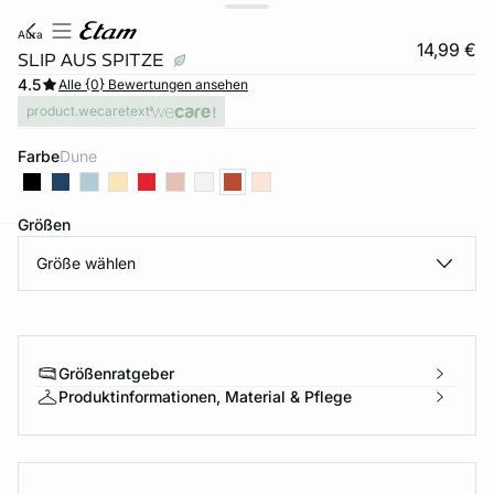
aura
14,99 €
SLIP AUS SPITZE
4.5
Alle {0} Bewertungen ansehen
product.wecaretext
Farbe
dune
Größen
Größe wählen
e
question
Größenratgeber
Produktinformationen, Material & Pflege