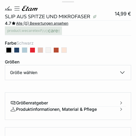
aura
14,99 €
SLIP AUS SPITZE UND MIKROFASER
4.7
Alle {0} Bewertungen ansehen
product.wecaretext
Farbe
schwarz
Größen
Größe wählen
e
question
Größenratgeber
Produktinformationen, Material & Pflege