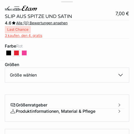
mascarade
7,00 €
SLIP AUS SPITZE UND SATIN
4.6
Alle {0} Bewertungen ansehen
Last Chance
3 kaufen, den 4. gratis
Farbe
rot
Größen
e
question
Größe wählen
Größenratgeber
Produktinformationen, Material & Pflege