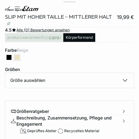
power by etam
SLIP MIT HOHER TAILLE – MITTLERER HALT
19,99 €
4.5
Alle {0} Bewertungen ansehen
product.wecaretext
Körperformend
Farbe
beige
Größen
e
question
Größe auswählen
Größenratgeber
Beschreibung, Zusammensetzung, Pflege und
Engagement
Geprüftes Atelier
Recyceltes Material