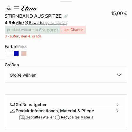
idole
15,00 €
STIRNBAND AUS SPITZE
4.6
Alle {0} Bewertungen ansehen
product.wecaretext
Last Chance
3 kaufen, den 4. gratis
Farbe
weiss
Größen
e
question
Größe wählen
Größenratgeber
Produktinformationen, Material & Pflege
Geprüftes Atelier
Recyceltes Material