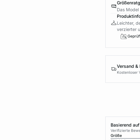
Größenrat
Das Model 
Produktinf
Leichter, d
verzierter u
Geprüft
Versand &
Kostenloser 
Basierend auf
Verifizierte Be
Größe