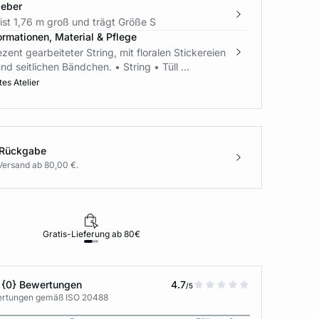
geber
ist 1,76 m groß und trägt Größe S
ormationen, Material & Pflege
ezent gearbeiteter String, mit floralen Stickereien
nd seitlichen Bändchen. • String • Tüll ...
es Atelier
 Rückgabe
Versand ab 80,00 €.
Gratis-Lieferung ab 80€
Rückgabe i
 {0} Bewertungen
4.7
/5
wertungen gemäß ISO 20488