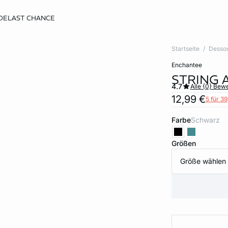
DE
LAST CHANCE
Startseite
Desso
enchantee
STRING 
4.7
Alle {0} Bew
12,99 €
5 für 39
Farbe
schwarz
Größen
Größe wählen