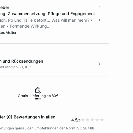
geber
ung, Zusammensetzung, Pflege und Engagement
ch, Po und Taille betont... Was will man mehr? •
en • Formende Wirkung...
es Atelier
en und Rücksendungen
Versand ab 80,00 €.
Gratis-Lieferung ab 80€
Rückgabe i
der {0} Bewertungen in allen
4.5
/5
wertungen gemäß den Empfehlungen der Norm ISO 20488