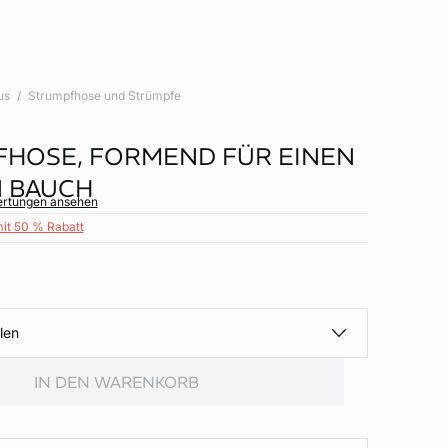
us
Strumpfhose und Strümpfe
HOSE, FORMEND FÜR EINEN
 BAUCH
ertungen ansehen
mit 50 % Rabatt
len
IN DEN WARENKORB