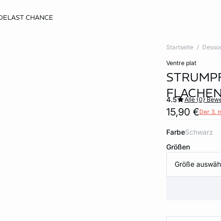
DE
LAST CHANCE
Startseite
Desso
ventre plat
STRUMPF
FLACHEN
4.5
Alle {0} Bew
15,90 €
Der 3. 
Farbe
schwarz
Größen
Größe auswäh