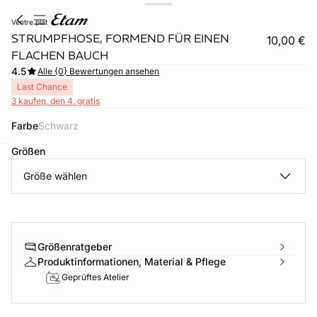
ventre plat
STRUMPFHOSE, FORMEND FÜR EINEN
10,00 €
FLACHEN BAUCH
4.5
Alle {0} Bewertungen ansehen
Last Chance
3 kaufen, den 4. gratis
Farbe
schwarz
Größen
e
question
Größe wählen
Größenratgeber
Produktinformationen, Material & Pflege
Geprüftes Atelier