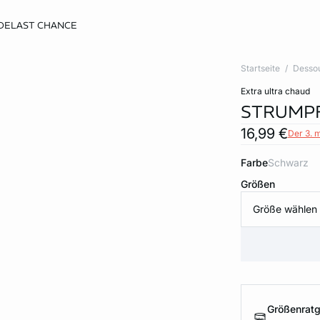
DE
LAST CHANCE
Startseite
Desso
extra ultra chaud
STRUMP
16,99 €
Der 3. 
Farbe
schwarz
Größen
Größe wählen
Größenrat