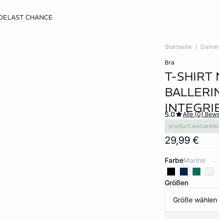
DE
LAST CHANCE
Startseite
Dame
bra
T-SHIRT
BALLERI
INTEGRI
5.0
Alle {0} Bew
product.wecarete
29,99 €
Farbe
marine
Größen
Größe wählen