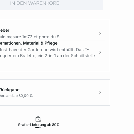
IN DEN WARENKORB
geber
in mesure 1m73 et porte du S
ormationen, Material & Pflege
ust-have der Garderobe wird enthüllt. Das T-
tegriertem Bralette, ein 2-in-1 an der Schnittstelle
 Rückgabe
Versand ab 80,00 €.
Gratis-Lieferung ab 80€
Rückgabe i