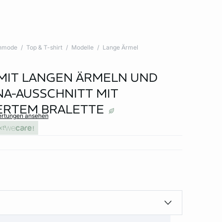
nmode
Top & T-shirt
Modelle
Lange Ärmel
 MIT LANGEN ÄRMELN UND
NA-AUSSCHNITT MIT
ERTEM BRALETTE
ertungen ansehen
xt