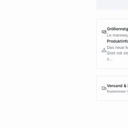
Größenrat
Le mannequ
Produktinf
Das neue M
Shirt mit in
z...
Versand &
Kostenloser 