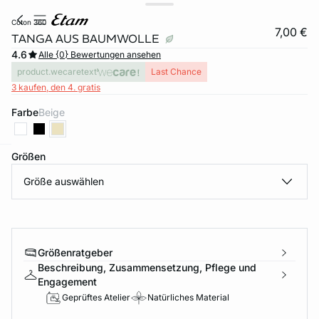
coton 360
7,00 €
TANGA AUS BAUMWOLLE
4.6
Alle {0} Bewertungen ansehen
product.wecaretext
Last Chance
3 kaufen, den 4. gratis
Farbe
beige
Größen
e
question
Größe auswählen
Größenratgeber
Beschreibung, Zusammensetzung, Pflege und
Engagement
Geprüftes Atelier
Natürliches Material