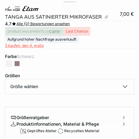
pure eclat
7,00 €
TANGA AUS SATINIERTER MIKROFASER
4.7
Alle {0} Bewertungen ansehen
product.wecaretext
Last Chance
Aufgrund hoher Nachfrage ausverkauft
3 kaufen, den 4. gratis
Farbe
schwarz
e
question
Größen
Größe wählen
Größenratgeber
Produktinformationen, Material & Pflege
Geprüftes Atelier
Recyceltes Material