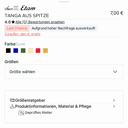
sweet
7,00 €
TANGA AUS SPITZE
4.6
Alle {0} Bewertungen ansehen
Last Chance
Aufgrund hoher Nachfrage ausverkauft
3 kaufen, den 4. gratis
Farbe
dune
Größen
e
question
Größe wählen
Größenratgeber
Produktinformationen, Material & Pflege
Geprüftes Atelier