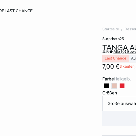
DE
LAST CHANCE
Startseite
Desso
surprise s25
TANGA A
4.5
Alle {0} Bew
Last Chance
Au
7,00 €
3 kaufen, 
Farbe
hellgelb.
Größen
Größe auswäh