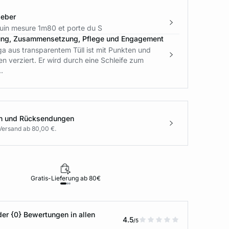
geber
in mesure 1m80 et porte du S
ung, Zusammensetzung, Pflege und Engagement
a aus transparentem Tüll ist mit Punkten und
 verziert. Er wird durch eine Schleife zum
.
en und Rücksendungen
Versand ab 80,00 €.
Gratis-Lieferung ab 80€
Rückgabe i
der {0} Bewertungen in allen
4.5
/5