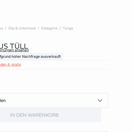
us
Slip & Unterhose
Kategorie
Tanga
US TÜLL
ertungen ansehen
fgrund hoher Nachfrage ausverkauft
den 4. gratis
len
IN DEN WARENKORB