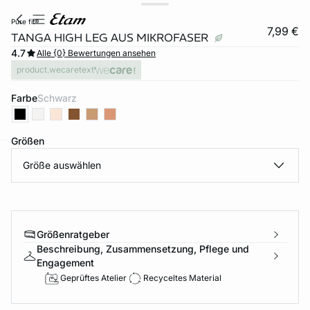
pure fit®
7,99 €
TANGA HIGH LEG AUS MIKROFASER
4.7
Alle {0} Bewertungen ansehen
product.wecaretext
Farbe
schwarz
Größen
Größe auswählen
e
question
Größenratgeber
Beschreibung, Zusammensetzung, Pflege und
Engagement
Geprüftes Atelier
Recyceltes Material