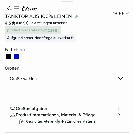
josie
19,99 €
TANKTOP AUS 100% LEINEN
4.5
Alle {0} Bewertungen ansehen
product.wecaretext
Aufgrund hoher Nachfrage ausverkauft
Farbe
ecru
Größen
e
question
Größe wählen
Größenratgeber
Produktinformationen, Material & Pflege
Geprüftes Atelier
Natürliches Material