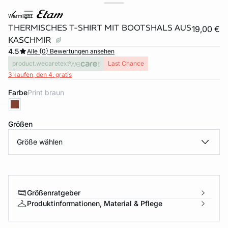
warmlight
THERMISCHES T-SHIRT MIT BOOTSHALS AUS
19,00 €
KASCHMIR
4.5
Alle {0} Bewertungen ansehen
product.wecaretext
Last Chance
3 kaufen, den 4. gratis
Farbe
print braun
e
question
Größen
Größe wählen
Größenratgeber
Produktinformationen, Material & Pflege