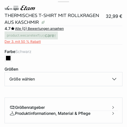
warm light
THERMISCHES T-SHIRT MIT ROLLKRAGEN
32,99 €
AUS KASCHMIR
4.7
Alle {0} Bewertungen ansehen
product.wecaretext
Der 3. mit 50 % Rabatt
Farbe
schwarz
e
question
Größen
Größe wählen
Größenratgeber
Produktinformationen, Material & Pflege