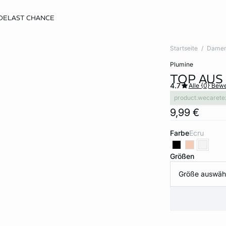
DE
LAST CHANCE
Startseite
Dame
plumine
TOP AUS
4.7
Alle {0} Bew
product.wecarete
9,99 €
Farbe
ecru
Größen
Größe auswäh