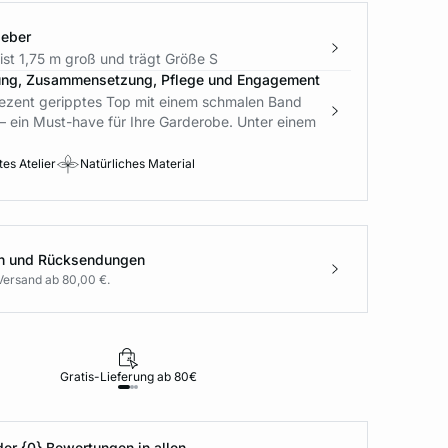
geber
ist 1,75 m groß und trägt Größe S
ung, Zusammensetzung, Pflege und Engagement
dezent geripptes Top mit einem schmalen Band
– ein Must-have für Ihre Garderobe. Unter einem
es Atelier
Natürliches Material
en und Rücksendungen
Versand ab 80,00 €.
Gratis-Lieferung ab 80€
Rückgabe i
der {0} Bewertungen in allen