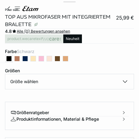
pure soft
TOP AUS MIKROFASER MIT INTEGRIERTEM
25,99 €
BRALETTE
4.8
Alle {0} Bewertungen ansehen
product.wecaretext
Neuheit
Farbe
schwarz
Größen
e
question
Größe wählen
Größenratgeber
Produktinformationen, Material & Pflege