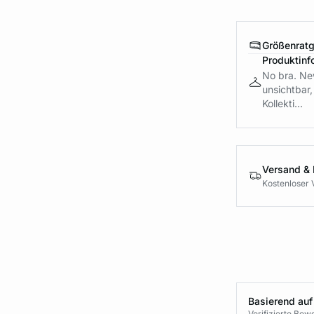
Größenrat
Produktinf
No bra. New
unsichtbar,
Kollekti...
Versand &
Kostenloser 
Basierend auf
Verifizierte Be