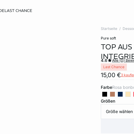
DE
LAST CHANCE
Startseite
Desso
pure soft
TOP AUS
INTEGRI
4.6
Alle {0} Be
Last Chance
15,00 €
3 kaufen
Farbe
rosa bonb
Größen
Größe wählen