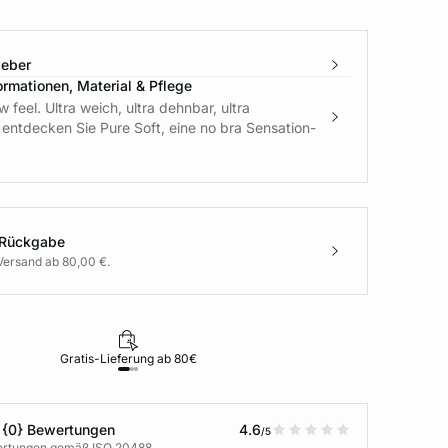
geber
ormationen, Material & Pflege
 feel. Ultra weich, ultra dehnbar, ultra
 entdecken Sie Pure Soft, eine no bra Sensation-
 Rückgabe
Versand ab 80,00 €.
Gratis-Lieferung ab 80€
Rückgabe i
 {0} Bewertungen
4.6
/5
wertungen gemäß ISO 20488