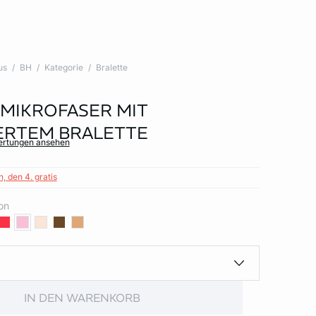
us
BH
Kategorie
Bralette
 MIKROFASER MIT
ERTEM BRALETTE
wertungen ansehen
, den 4. gratis
on
IN DEN WARENKORB