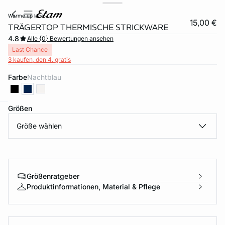
warme up lace
15,00 €
TRÄGERTOP THERMISCHE STRICKWARE
4.8
Alle {0} Bewertungen ansehen
Last Chance
3 kaufen, den 4. gratis
Farbe
nachtblau
Größen
e
question
Größe wählen
Größenratgeber
Produktinformationen, Material & Pflege