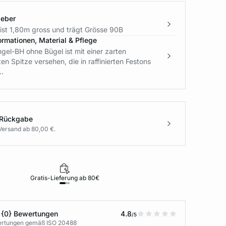
geber
ist 1,80m gross und trägt Grösse 90B
ormationen, Material & Pflege
ngel-BH ohne Bügel ist mit einer zarten
en Spitze versehen, die in raffinierten Festons
..
 Rückgabe
Versand ab 80,00 €.
Gratis-Lieferung ab 80€
Rückgabe i
 {0} Bewertungen
4.8
/5
wertungen gemäß ISO 20488