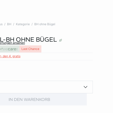
us
BH
Kategorie
BH ohne Bügel
L-BH OHNE BÜGEL
wertungen ansehen
xt
Last Chance
, den 4. gratis
IN DEN WARENKORB