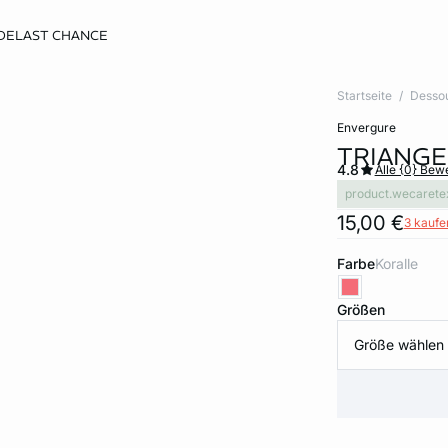
DE
LAST CHANCE
Startseite
Desso
envergure
TRIANGE
4.8
Alle {0} Be
product.wecarete
15,00 €
3 kaufen
Farbe
koralle
Größen
Größe wählen