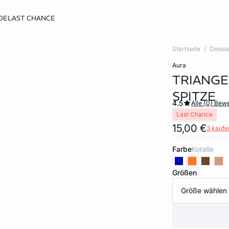
DE
LAST CHANCE
Startseite
Desso
aura
TRIANGE
SPITZE
4.5
Alle {0} Bew
Last Chance
15,00 €
3 kaufen
Farbe
koralle
Größen
Größe wählen