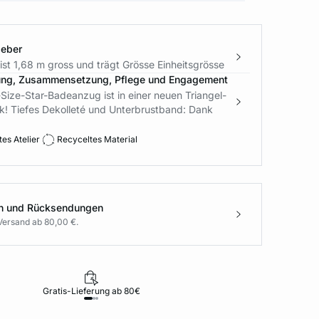
geber
st 1,68 m gross und trägt Grösse Einheitsgrösse
ung, Zusammensetzung, Pflege und Engagement
ize-Star-Badeanzug ist in einer neuen Triangel-
k! Tiefes Dekolleté und Unterbrustband: Dank
es Atelier
Recyceltes Material
en und Rücksendungen
Versand ab 80,00 €.
Gratis-Lieferung ab 80€
Rückgabe i