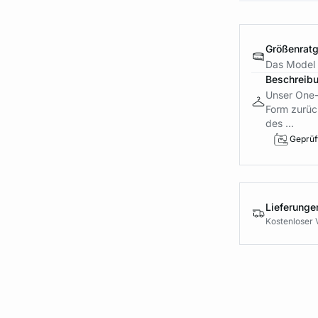
Größenrat
Das Model i
Beschreib
Unser One-S
Form zurüc
des ...
Geprüft
Lieferung
Kostenloser 