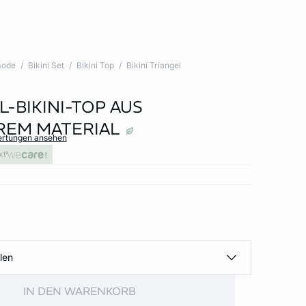
ode
Bikini Set
Bikini Top
Bikini Triangel
-BIKINI-TOP AUS
EM MATERIAL
ertungen ansehen
xt
len
IN DEN WARENKORB