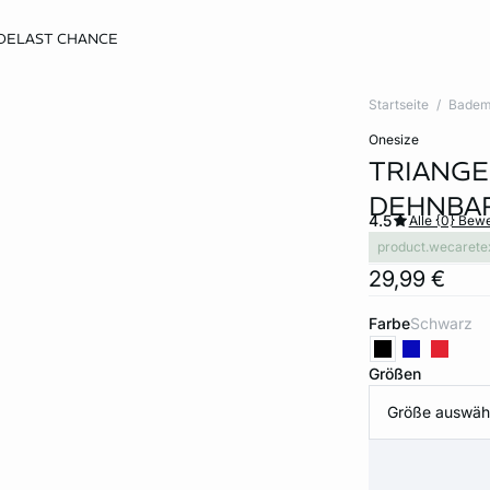
DE
LAST CHANCE
Startseite
Badem
onesize
TRIANGEL
DEHNBAR
4.5
Alle {0} Bew
product.wecarete
29,99 €
Farbe
schwarz
Größen
Größe auswäh