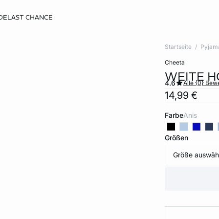
DE
LAST CHANCE
Startseite
Pyjam
cheeta
WEITE H
4.6
Alle {0} Be
14,99 €
Farbe
anis
Größen
Größe auswäh