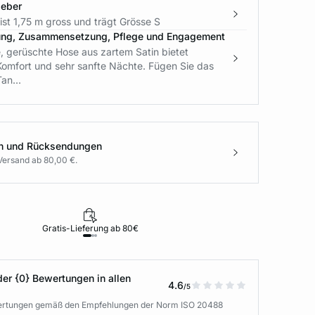
geber
st 1,75 m gross und trägt Grösse S
ung, Zusammensetzung, Pflege und Engagement
, gerüschte Hose aus zartem Satin bietet
Komfort und sehr sanfte Nächte. Fügen Sie das
an...
en und Rücksendungen
Versand ab 80,00 €.
Gratis-Lieferung ab 80€
Rückgabe i
der {0} Bewertungen in allen
4.6
/5
wertungen gemäß den Empfehlungen der Norm ISO 20488