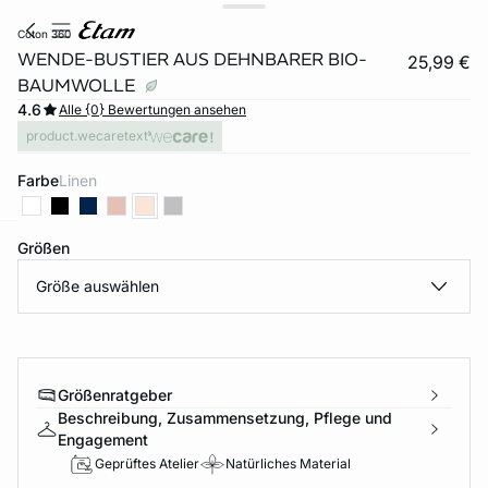
coton 360
WENDE-BUSTIER AUS DEHNBARER BIO-
25,99 €
BAUMWOLLE
4.6
Alle {0} Bewertungen ansehen
product.wecaretext
Farbe
linen
Größen
e
question
Größe auswählen
Größenratgeber
Beschreibung, Zusammensetzung, Pflege und
Engagement
Geprüftes Atelier
Natürliches Material