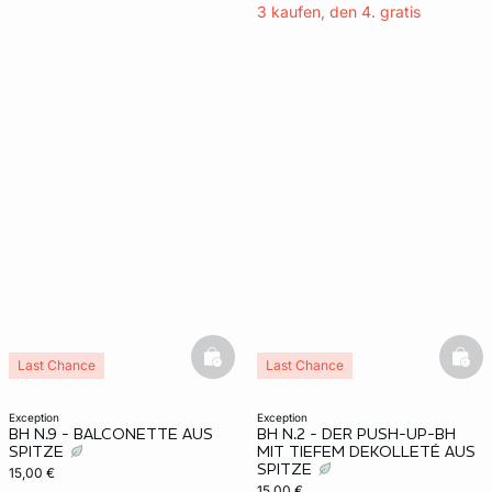
3 kaufen, den 4. gratis
basketfull
bask
Last Chance
Last Chance
exception
exception
BH N.9 - BALCONETTE AUS
BH N.2 - DER PUSH-UP-BH
SPITZE
MIT TIEFEM DEKOLLETÉ AUS
SPITZE
15,00 €
15,00 €