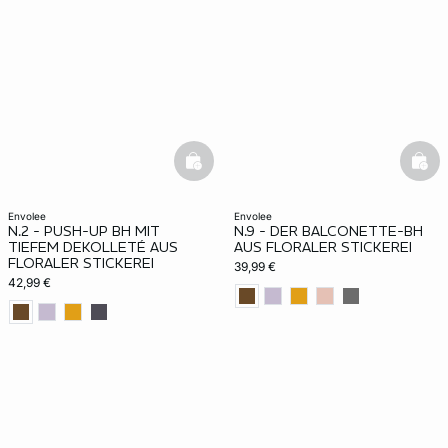
basketfull
bask
envolee
envolee
N.2 - PUSH-UP BH MIT
N.9 - DER BALCONETTE-BH
TIEFEM DEKOLLETÉ AUS
AUS FLORALER STICKEREI
FLORALER STICKEREI
39,99 €
42,99 €