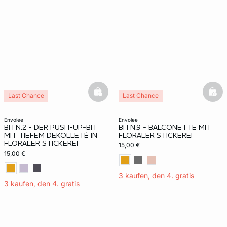
basketfull
bask
Last Chance
Last Chance
envolee
envolee
BH N.2 - DER PUSH-UP-BH
BH N.9 - BALCONETTE MIT
MIT TIEFEM DEKOLLETÉ IN
FLORALER STICKEREI
FLORALER STICKEREI
15,00 €
15,00 €
3 kaufen, den 4. gratis
3 kaufen, den 4. gratis