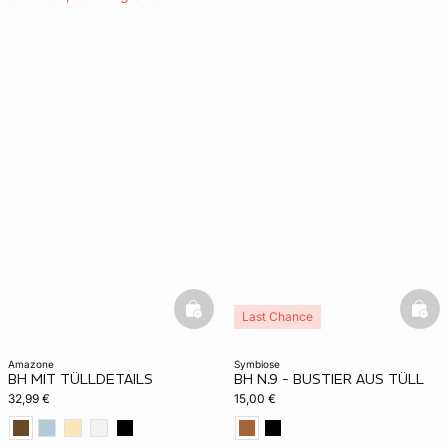
basketfull
bask
Last Chance
amazone
symbiose
BH MIT TÜLLDETAILS
BH N.9 - BUSTIER AUS TÜLL
32,99 €
15,00 €