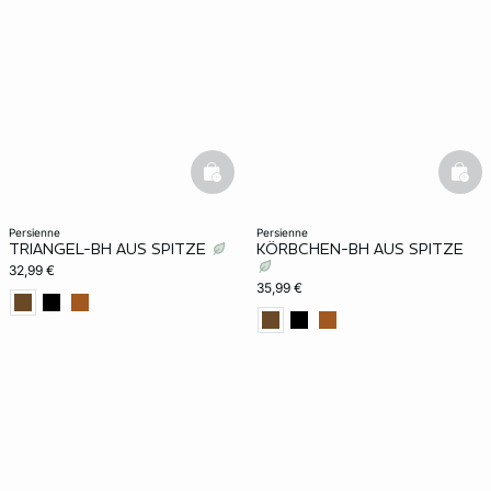
e
question
basketfull
bask
persienne
persienne
TRIANGEL-BH AUS SPITZE
KÖRBCHEN-BH AUS SPITZE
32,99 €
35,99 €