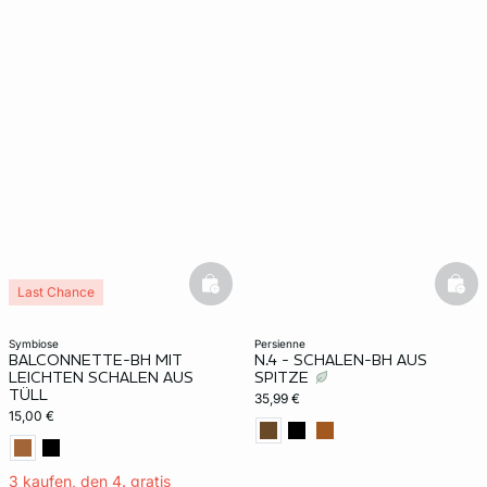
basketfull
bask
Last Chance
symbiose
persienne
BALCONNETTE-BH MIT
N.4 - SCHALEN-BH AUS
LEICHTEN SCHALEN AUS
SPITZE
TÜLL
35,99 €
15,00 €
3 kaufen, den 4. gratis