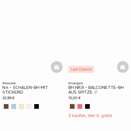
basketfull
bask
Last Chance
amazone
envergure
N.4 - SCHALEN-BH MIT
BH NR.9 - BALCONETTE-BH
STICKEREI
AUS SPITZE
32,99 €
15,00 €
3 kaufen, den 4. gratis