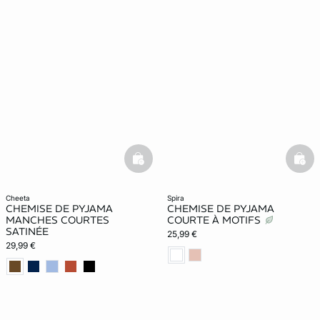
basketfull
bask
cheeta
spira
CHEMISE DE PYJAMA
CHEMISE DE PYJAMA
MANCHES COURTES
COURTE À MOTIFS
SATINÉE
25,99 €
29,99 €