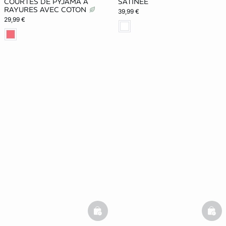
COURTES DE PYJAMA À
SATINÉE
RAYURES AVEC COTON
39,99 €
29,99 €
basketfull
bask