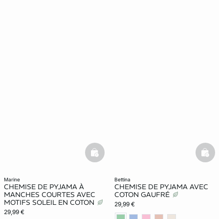
basketfull
bask
marine
bettina
CHEMISE DE PYJAMA À
CHEMISE DE PYJAMA AVEC
MANCHES COURTES AVEC
COTON GAUFRÉ
MOTIFS SOLEIL EN COTON
29,99 €
29,99 €