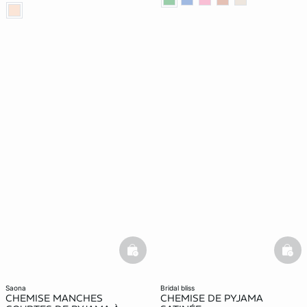
basketfull
bask
saona
bridal bliss
CHEMISE MANCHES
CHEMISE DE PYJAMA