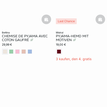
basketfull
bask
Last Chance
bettina
mistral
CHEMISE DE PYJAMA AVEC
PYJAMA-HEMD MIT
COTON GAUFRÉ
MOTIVEN
29,99 €
19,00 €
3 kaufen, den 4. gratis