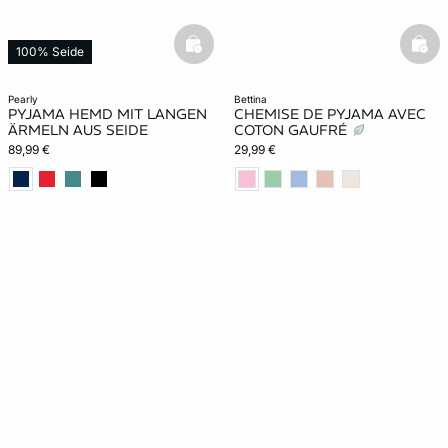
basketfull
bask
100% Seide
pearly
bettina
PYJAMA HEMD MIT LANGEN
CHEMISE DE PYJAMA AVEC
ÄRMELN AUS SEIDE
COTON GAUFRÉ
89,99 €
29,99 €