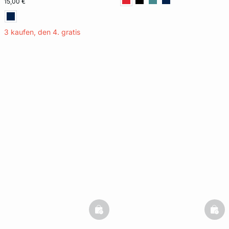
15,00 €
3 kaufen, den 4. gratis
basketfull
bask