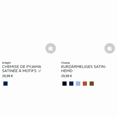
basketfull
bask
artlight
cheeta
CHEMISE DE PYJAMA
KURZÄRMELIGES SATIN-
SATINÉE À MOTIFS
HEMD
29,99 €
29,99 €