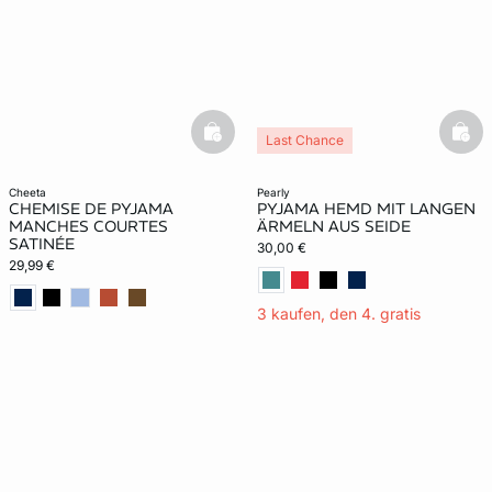
e
question
basketfull
bask
Last Chance
cheeta
pearly
CHEMISE DE PYJAMA
PYJAMA HEMD MIT LANGEN
MANCHES COURTES
ÄRMELN AUS SEIDE
SATINÉE
30,00 €
29,99 €
3 kaufen, den 4. gratis