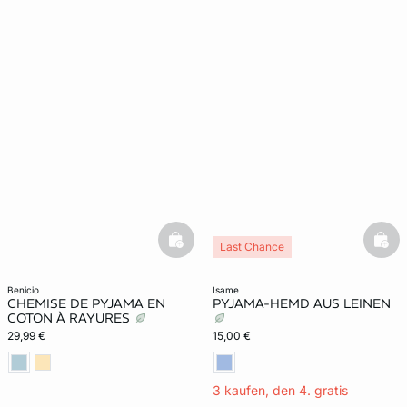
basketfull
bask
Last Chance
benicio
isame
CHEMISE DE PYJAMA EN
PYJAMA-HEMD AUS LEINEN
COTON À RAYURES
29,99 €
15,00 €
3 kaufen, den 4. gratis