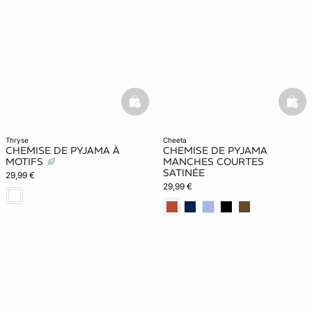
basketfull
bask
thryse
cheeta
CHEMISE DE PYJAMA À
CHEMISE DE PYJAMA
MOTIFS
MANCHES COURTES
SATINÉE
29,99 €
29,99 €