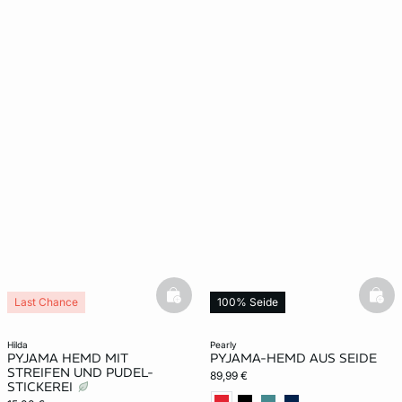
basketfull
bask
Last Chance
100% Seide
hilda
pearly
PYJAMA HEMD MIT
PYJAMA-HEMD AUS SEIDE
STREIFEN UND PUDEL-
89,99 €
STICKEREI