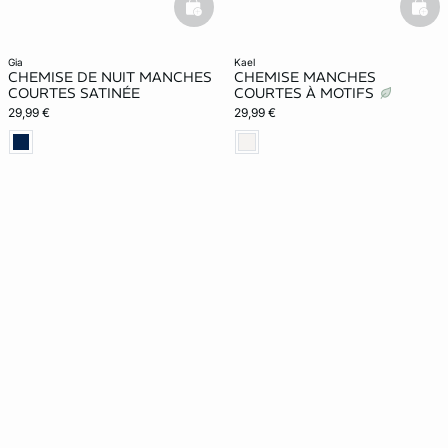
basketfull
bask
gia
kael
CHEMISE DE NUIT MANCHES
CHEMISE MANCHES
COURTES SATINÉE
COURTES À MOTIFS
29,99 €
29,99 €