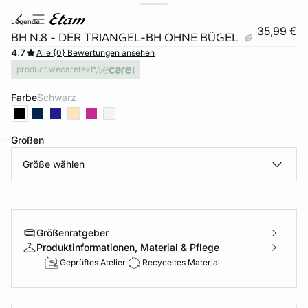
legende
35,99 €
BH N.8 - DER TRIANGEL-BH OHNE BÜGEL
4.7
Alle {0} Bewertungen ansehen
product.wecaretext
Farbe
schwarz
Größen
Größe wählen
e
question
Größenratgeber
Produktinformationen, Material & Pflege
Geprüftes Atelier
Recyceltes Material