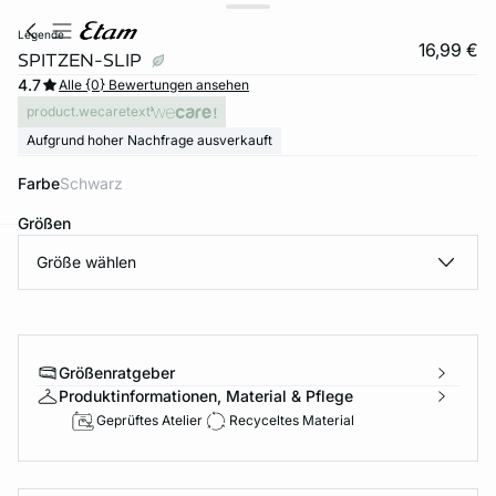
legende
16,99 €
SPITZEN-SLIP
4.7
Alle {0} Bewertungen ansehen
product.wecaretext
Aufgrund hoher Nachfrage ausverkauft
Farbe
schwarz
Größen
Größe wählen
e
question
Größenratgeber
Produktinformationen, Material & Pflege
Geprüftes Atelier
Recyceltes Material