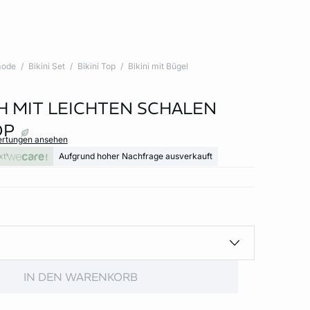
ode
Bikini Set
Bikini Top
Bikini mit Bügel
H MIT LEICHTEN SCHALEN
OP
ertungen ansehen
xt
Aufgrund hoher Nachfrage ausverkauft
IN DEN WARENKORB