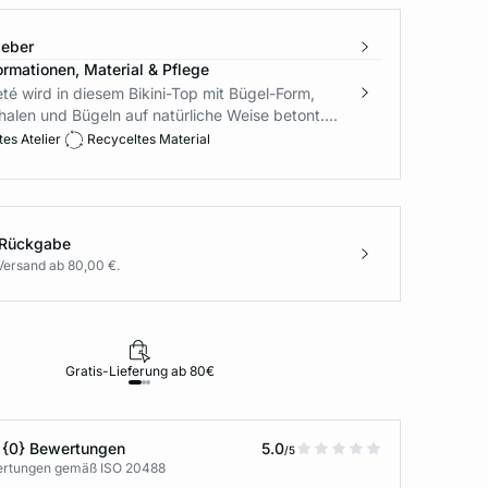
geber
ormationen, Material & Pflege
té wird in diesem Bikini-Top mit Bügel-Form,
halen und Bügeln auf natürliche Weise betont....
es Atelier
Recyceltes Material
 Rückgabe
Versand ab 80,00 €.
Gratis-Lieferung ab 80€
Rückgabe i
 {0} Bewertungen
5.0
/5
wertungen gemäß ISO 20488