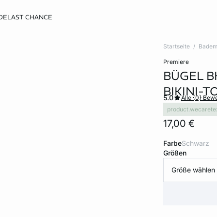
DE
LAST CHANCE
Startseite
Badem
premiere
BÜGEL B
BIKINI-T
5.0
Alle {0} Bew
product.wecarete
17,00 €
Farbe
schwarz
Größen
Größe wählen