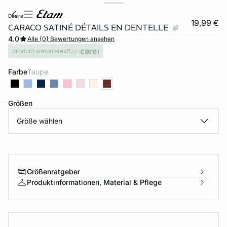
desire
19,99 €
CARACO SATINÉ DÉTAILS EN DENTELLE
4.0
Alle {0} Bewertungen ansehen
product.wecaretext
Farbe
taupe
Größen
Größe wählen
e
question
Größenratgeber
Produktinformationen, Material & Pflege