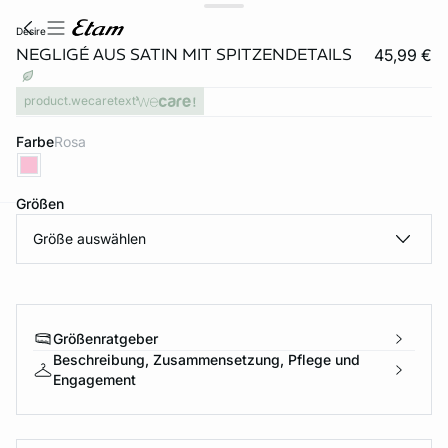
desire
NEGLIGÉ AUS SATIN MIT SPITZENDETAILS
45,99 €
product.wecaretext
Farbe
rosa
Größen
Größe auswählen
e
question
Größenratgeber
Beschreibung, Zusammensetzung, Pflege und
Engagement