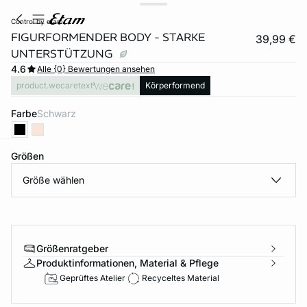
control by etam
FIGURFORMENDER BODY - STARKE
39,99 €
UNTERSTÜTZUNG
4.6
Alle {0} Bewertungen ansehen
product.wecaretext
Körperformend
Farbe
schwarz
Größen
e
question
Größe wählen
Größenratgeber
Produktinformationen, Material & Pflege
Geprüftes Atelier
Recyceltes Material