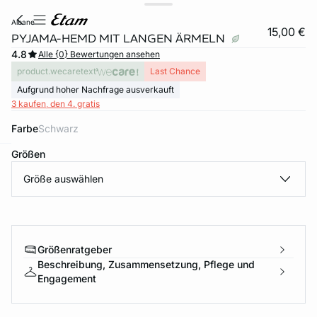
albane
15,00 €
PYJAMA-HEMD MIT LANGEN ÄRMELN
4.8
Alle {0} Bewertungen ansehen
product.wecaretext
Last Chance
Aufgrund hoher Nachfrage ausverkauft
3 kaufen, den 4. gratis
Farbe
schwarz
Größen
e
question
Größe auswählen
Größenratgeber
Beschreibung, Zusammensetzung, Pflege und
Engagement